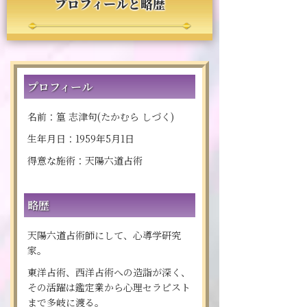
プロフィールと略歴
プロフィール
名前：篁 志津句(たかむら しづく)
生年月日：1959年5月1日
得意な施術：天陽六道占術
略歴
天陽六道占術師にして、心導学研究
家。
東洋占術、西洋占術への造詣が深く、
その活躍は鑑定業から心理セラピスト
まで多岐に渡る。