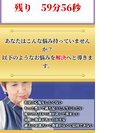
残り
59分
56秒
あなたはこんな悩み持っていません
か？
以下のようなお悩みを
解決
へと導きま
す。